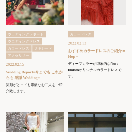
ウェディングレポート
カラードレス
ウエディングドレス
2022.02.13
カラードレス
タキシード
おすすめカラードレスのご紹介＝
アクセサリー
Hop＝
ディープカラーが印象的なFiore
2022.02.15
Biancaオリジナルカラードレスで
Wedding Report=今までも これか
す。
らも 感謝 Wedding=
笑顔がとっても素敵なお二人をご紹
介致します。