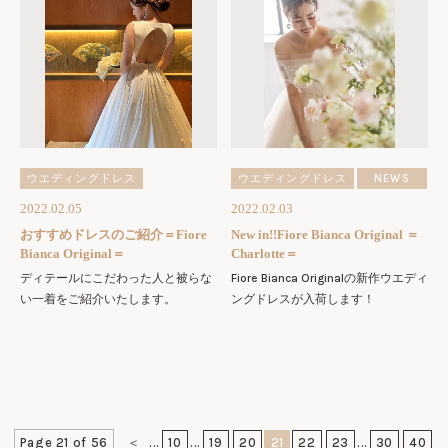
ウエディングドレス
ウエディングドレス
NEWS
2022.02.05
2022.02.03
おすすめドレスのご紹介＝Fiore
New in!!Fiore Bianca Original ＝
Bianca Original＝
Charlotte＝
ディテールにこだわった人と被らな
Fiore Bianca Originalの新作ウエディ
い一着をご紹介いたします。
ングドレスが入荷します！
Page 21 of 56
＜
...
10
...
19
20
21
22
23
...
30
40