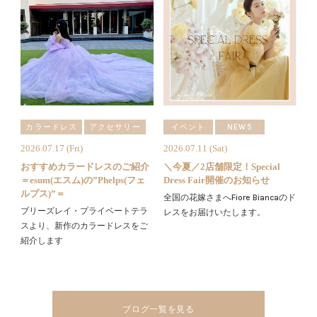
カラードレス
アクセサリー
イベント
NEWS
2026.07.17 (Fri)
2026.07.11 (Sat)
おすすめカラードレスのご紹介
＼今夏／2店舗限定！Special
＝esum(エスム)の”Phelps(フェ
Dress Fair開催のお知らせ
ルプス)”＝
全国の花嫁さまへFiore Biancaのド
ブリーズレイ・プライベートテラ
レスをお届けいたします。
スより、新作のカラードレスをご
紹介します
ブログ一覧を見る