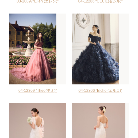
03-20897“Ellen (エレン)”
04-12286 “CECIL(セシル)”
04‐12309 “Theo(テオ)”
04-12306 "Elcho (エルコ)"