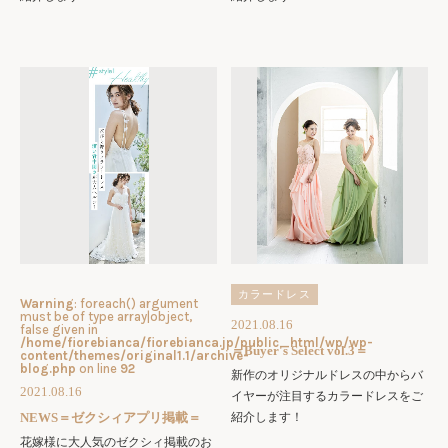
カラードレス
Warning
: foreach() argument
must be of type array|object,
2021.08.16
false given in
/home/fiorebianca/fiorebianca.jp/public_html/wp/wp-
＝Buyer's Select vol.3＝
content/themes/original1.1/archive-
blog.php
on line
92
新作のオリジナルドレスの中からバ
2021.08.16
イヤーが注目するカラードレスをご
NEWS＝ゼクシィアプリ掲載＝
紹介します！
花嫁様に大人気のゼクシィ掲載のお