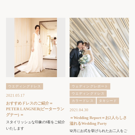
ウエディングドレス
ウェディングレポート
ウエディングドレス
2021.05.17
カラードレス
タキシード
おすすめドレスのご紹介＝
PETER LANGNER(ピーターラン
2021.04.30
グナー) ＝
＝Wedding Report＝お2人らしさ
スタイリッシュな印象の1着をご紹介
溢れるWedding Party
いたします
12月にお式を挙げられたお二人をご