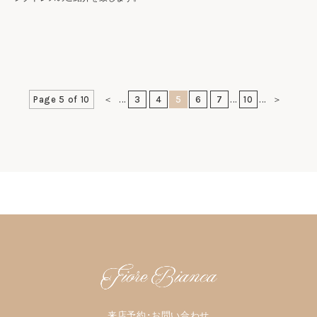
Page 5 of 10
＜
...
3
4
5
6
7
...
10
...
＞