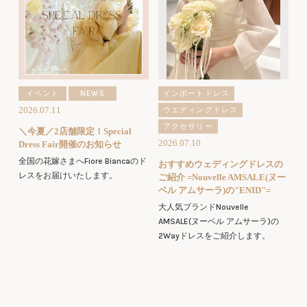
イベント
NEWS
インポートドレス
2026.07.11
ウエディングドレス
アクセサリー
＼今夏／2店舗限定！Special
2026.07.10
Dress Fair開催のお知らせ
全国の花嫁さまへFiore Biancaのド
おすすめウェディングドレスの
レスをお届けいたします。
ご紹介 =Nouvelle AMSALE(ヌー
ベル アムサーラ)の"ENID"=
大人気ブランドNouvelle
AMSALE(ヌーベル アムサーラ)の
2Wayドレスをご紹介します。