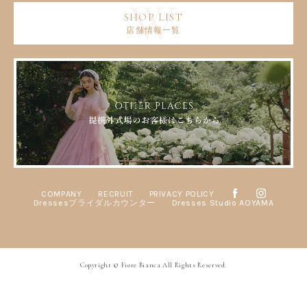
店舗情報一覧
COMPANY
RECRUIT
PRIVACY POLICY
Dressesブライダルカウンター
Dresses Studio AOYAMA
Copyright © Fiore Bianca All Rights Reserved.