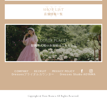
店舗情報一覧
COMPANY
RECRUIT
PRIVACY POLICY
Dressesブライダルカウンター
Dresses Studio AOYAMA
Copyright © Fiore Bianca All Rights Reserved.