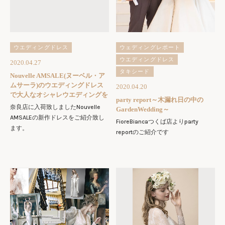
ウエディングドレス
ウェディングレポート
ウエディングドレス
2020.04.27
タキシード
Nouvelle AMSALE(ヌーベル・ア
ムサーラ)のウエディングドレス
2020.04.20
で大人なオシャレウエディングを
party report～木漏れ日の中の
奈良店に入荷致しましたNouvelle
GardenWedding～
AMSALEの新作ドレスをご紹介致し
FioreBiancaつくば店よりparty
ます。
reportのご紹介です