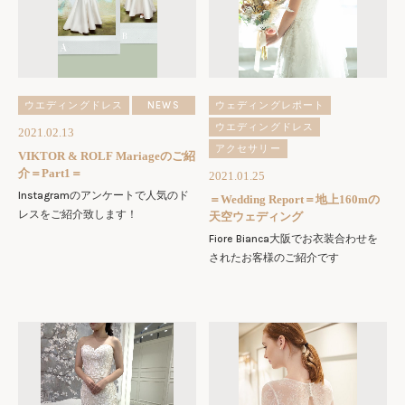
ウエディングドレス
NEWS
ウェディングレポート
ウエディングドレス
2021.02.13
アクセサリー
VIKTOR & ROLF Mariageのご紹
介＝Part1＝
2021.01.25
Instagramのアンケートで人気のド
＝Wedding Report＝地上160mの
レスをご紹介致します！
天空ウェディング
Fiore Bianca大阪でお衣装合わせを
されたお客様のご紹介です