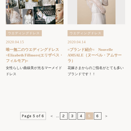
ウエディングドレス
ウエディングドレス
2020.04.15
2020.04.14
唯一無二のウエディングドレス
=ブランド紹介= Nouvelle
=Elizabeth Fillmore(エリザベス・
AMSALE（ヌーベル・アムサー
フィルモア)=
ラ）
女性らしい曲線美が光るマーメイド
花嫁さまからのご指名がとても多い
ドレス
ブランドです！！
Page 5 of 6
＜
...
2
3
4
5
6
＞