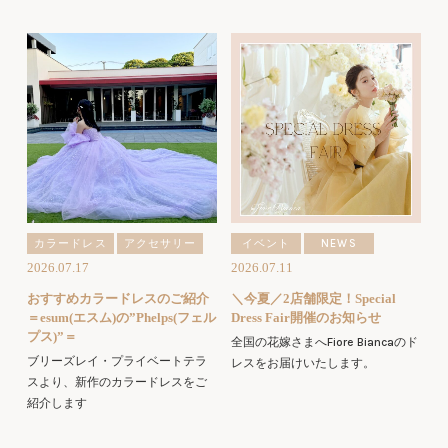
カラードレス
アクセサリー
イベント
NEWS
2026.07.17
2026.07.11
おすすめカラードレスのご紹介
＼今夏／2店舗限定！Special
＝esum(エスム)の”Phelps(フェル
Dress Fair開催のお知らせ
プス)”＝
全国の花嫁さまへFiore Biancaのド
ブリーズレイ・プライベートテラ
レスをお届けいたします。
スより、新作のカラードレスをご
紹介します