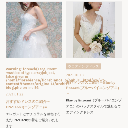
ウエディングドレス
Warning
: foreach() argument
must be of type array|object,
2021.01.13
false given in
/home/fiorebianca/fiorebianca.jp/public_html/wp/wp-
新作ドレスのご紹介＝Blue by
content/themes/original1.1/archive-
blog.php
on line
92
Enzoani(ブルーバイエンゾアニ)
＝
2021.01.22
Blue by Enzoani（ブルーバイエンゾ
おすすめドレスのご紹介＝
アニ）のバックスタイルで魅せるウ
ENZOANI(エンゾアニ)＝
エディングドレス
エレガントとナチュラルを兼ねそろ
えたENZOANIの1着をご紹介いたし
ます