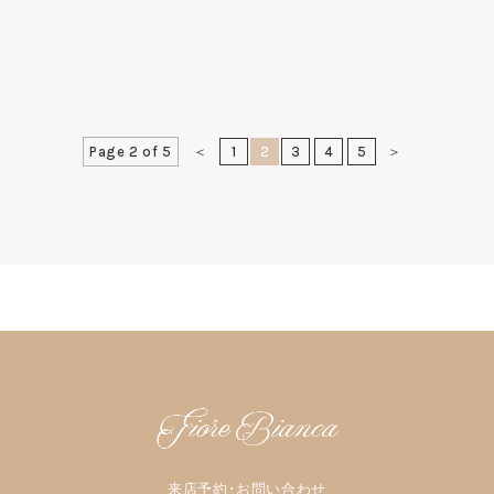
Page 2 of 5
＜
1
2
3
4
5
＞