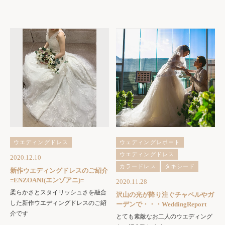
ウエディングドレス
ウェディングレポート
ウエディングドレス
2020.12.10
カラードレス
タキシード
新作ウエディングドレスのご紹介
=ENZOANI(エンゾアニ)=
2020.11.28
柔らかさとスタイリッシュさを融合
沢山の光が降り注ぐチャペルやガ
した新作ウエディングドレスのご紹
ーデンで・・・WeddingReport
介です
とても素敵なお二人のウエディング