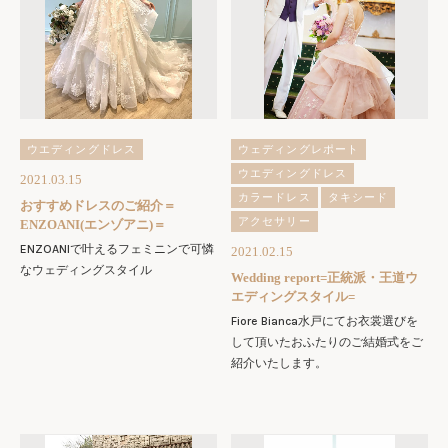
ウエディングドレス
ウェディングレポート
ウエディングドレス
2021.03.15
カラードレス
タキシード
おすすめドレスのご紹介＝
アクセサリー
ENZOANI(エンゾアニ)＝
ENZOANIで叶えるフェミニンで可憐
2021.02.15
なウェディングスタイル
Wedding report=正統派・王道ウ
エディングスタイル=
Fiore Bianca水戸にてお衣裳選びを
して頂いたおふたりのご結婚式をご
紹介いたします。