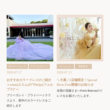
カラードレス
アクセサリー
イベント
NEWS
2026.07.17
2026.07.11
おすすめカラードレスのご紹介
＼今夏／2店舗限定！Special
＝esum(エスム)の”Phelps(フェル
Dress Fair開催のお知らせ
プス)”＝
全国の花嫁さまへFiore Biancaのド
ブリーズレイ・プライベートテラ
レスをお届けいたします。
スより、新作のカラードレスをご
紹介します