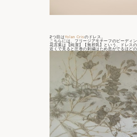
2つ目は
Yolan Cris
のドレス。
こちらには、フリージアモチーフのビーディ
花言葉は【純潔】【無邪気】という、ドレス
近くで見ると圧巻の刺繍はため息がでるほど