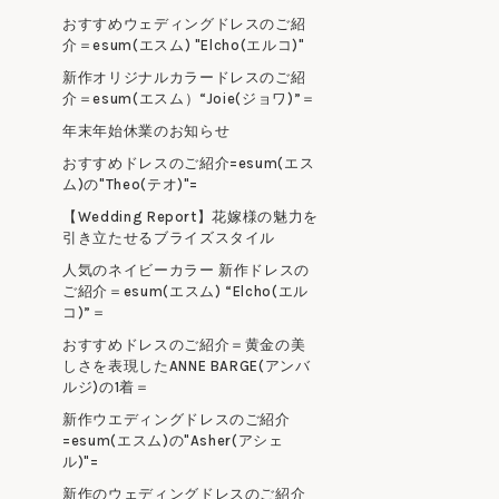
おすすめウェディングドレスのご紹
介＝esum(エスム) "Elcho(エルコ)"
新作オリジナルカラードレスのご紹
介＝esum(エスム）“Joie(ジョワ)”＝
年末年始休業のお知らせ
おすすめドレスのご紹介=esum(エス
ム)の"Theo(テオ)"=
【Wedding Report】花嫁様の魅力を
引き立たせるブライズスタイル
人気のネイビーカラー 新作ドレスの
ご紹介＝esum(エスム) “Elcho(エル
コ)”＝
おすすめドレスのご紹介＝黄金の美
しさを表現したANNE BARGE(アンバ
ルジ)の1着＝
新作ウエディングドレスのご紹介
=esum(エスム)の"Asher(アシェ
ル)"=
新作のウェディングドレスのご紹介