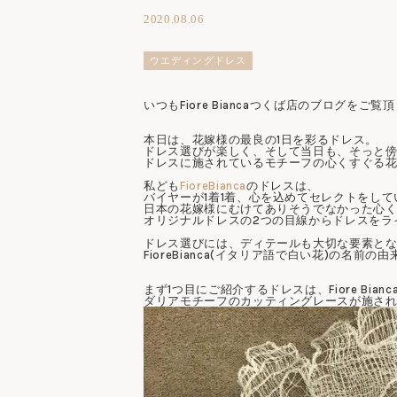
2020.08.06
ウエディングドレス
いつもFiore Biancaつくば店のブログを
本日は、花嫁様の最良の1日を彩るドレス。
ドレス選びが楽しく、そして当日も、そっと
ドレスに施されているモチーフの心くすぐる
私ども
FioreBianca
のドレスは、
バイヤーが1着1着、心を込めてセレクトをし
日本の花嫁様にむけてありそうでなかった心
オリジナルドレスの2つの目線からドレスをラ
ドレス選びには、ディテールも大切な要素と
FioreBianca(イタリア語で白い花)
の名前の由
まず1つ目にご紹介するドレスは、Fiore Bia
ダリアモチーフのカッティングレースが施さ