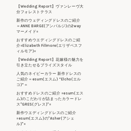
【Wedding Report】ヴァンレーヴ大
分フォレストテラス
新作のウェディングドレスのご紹介
＝ANNE BARGE(アンバルジ)の2way
マーメイド=
おすすめウエディングドレスのご紹
介=Elizabeth Fillmore(エリザベスフ
ィルモア)=
【Wedding Report】花嫁様の魅力を
引き立たせるブライズスタイル
人気のネイビーカラー 新作ドレスの
ご紹介＝esum(エスム) “Elcho(エル
コ)”＝
おすすめドレスのご紹介 =esum(エス
ム)のこだわりが詰まったカラードレ
ス"GRES(グレス)"=
新作ウエディングドレスのご紹介
=esum(エスム)の"Asher(アシェ
ル)"=