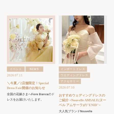
イベント
NEWS
インポートドレス
2026.07.11
ウエディングドレス
アクセサリー
＼今夏／2店舗限定！Special
2026.07.10
Dress Fair開催のお知らせ
全国の花嫁さまへFiore Biancaのド
おすすめウェディングドレスの
レスをお届けいたします。
ご紹介 =Nouvelle AMSALE(ヌー
ベル アムサーラ)の"ENID"=
大人気ブランドNouvelle