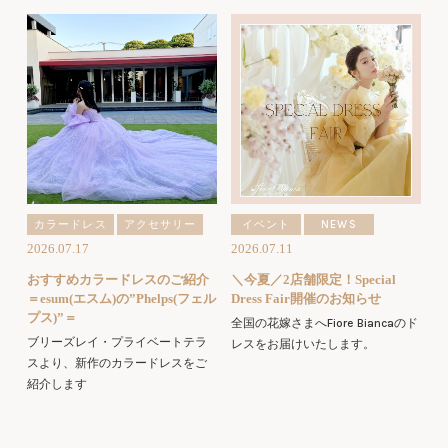
カラードレス
アクセサリー
イベント
NEWS
2026.07.17
2026.07.11
おすすめカラードレスのご紹介
＼今夏／2店舗限定！Special
＝esum(エスム)の”Phelps(フェル
Dress Fair開催のお知らせ
プス)”＝
全国の花嫁さまへFiore Biancaのド
ブリーズレイ・プライベートテラ
レスをお届けいたします。
スより、新作のカラードレスをご
紹介します