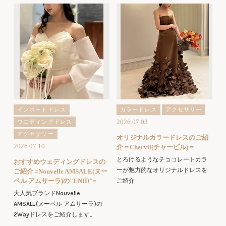
インポートドレス
カラードレス
アクセサリー
2026.07.03
ウエディングドレス
アクセサリー
オリジナルカラードレスのご紹
2026.07.10
介＝Chervil(チャービル)＝
とろけるようなチョコレートカラ
おすすめウェディングドレスの
ーが魅力的なオリジナルドレスを
ご紹介 =Nouvelle AMSALE(ヌー
ベル アムサーラ)の"ENID"=
ご紹介
大人気ブランドNouvelle
AMSALE(ヌーベル アムサーラ)の
2Wayドレスをご紹介します。