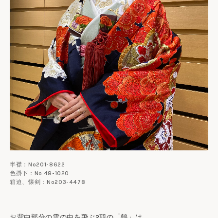
半襟：No201-8622
色掛下：No.48-1020
箱迫、懐剣：No203-4478
お背中部分の雲の中を飛ぶ2羽の「鶴」は