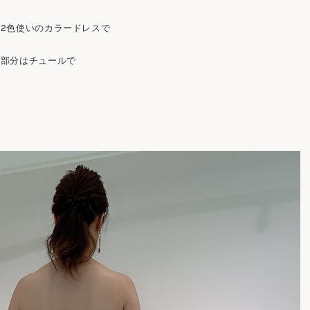
2色使いのカラードレスで
の部分はチュールで
。