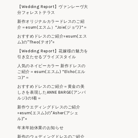
【Wedding Report】ヴァンレーヴ大
分フォレストテラス
新作オリジナルカラードレスのご紹
介＝esum(エスム）“Joie(ジョワ)”＝
おすすめドレスのご紹介=esum(エス
ム)の"Theo(テオ)"=
【Wedding Report】花嫁様の魅力を
引き立たせるブライズスタイル
人気のネイビーカラー 新作ドレスの
ご紹介＝esum(エスム) “Elcho(エル
コ)”＝
おすすめドレスのご紹介＝黄金の美
しさを表現したANNE BARGE(アンバ
ルジ)の1着＝
新作ウエディングドレスのご紹介
=esum(エスム)の"Asher(アシェ
ル)"=
年末年始休業のお知らせ
新作のウェディングドレスのご紹介