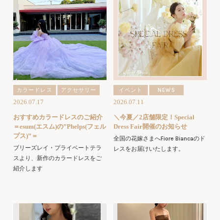
カラードレス
アクセサリー
イベント
NEWS
2026.07.17
2026.07.11
おすすめカラードレスのご紹介
＼今夏／2店舗限定！Special
＝esum(エスム)の”Phelps(フェル
Dress Fair開催のお知らせ
プス)”＝
全国の花嫁さまへFiore Biancaのド
ブリーズレイ・プライベートテラ
レスをお届けいたします。
スより、新作のカラードレスをご
紹介します