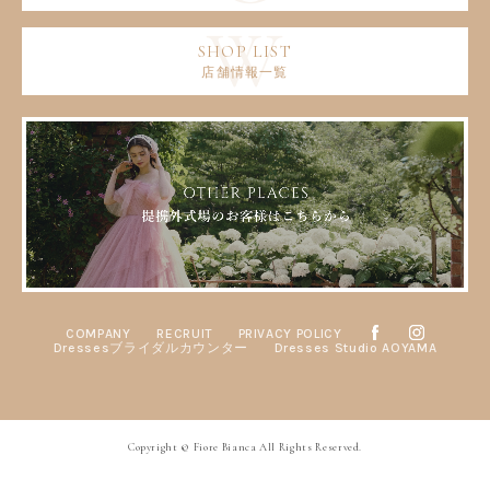
店舗情報一覧
COMPANY
RECRUIT
PRIVACY POLICY
Dressesブライダルカウンター
Dresses Studio AOYAMA
Copyright © Fiore Bianca All Rights Reserved.