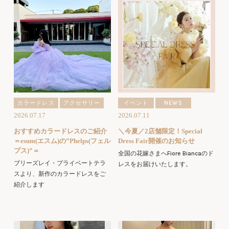
カラードレス
アクセサリー
イベント
NEWS
2026.07.17
2026.07.11
おすすめカラードレスのご紹介
＼今夏／2店舗限定！Special
＝esum(エスム)の”Phelps(フェル
Dress Fair開催のお知らせ
プス)”＝
全国の花嫁さまへFiore Biancaのド
ブリーズレイ・プライベートテラ
レスをお届けいたします。
スより、新作のカラードレスをご
紹介します