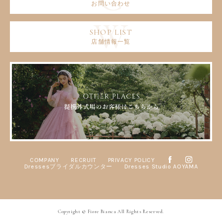
お問い合わせ
店舗情報一覧
COMPANY
RECRUIT
PRIVACY POLICY
Dressesブライダルカウンター
Dresses Studio AOYAMA
Copyright © Fiore Bianca All Rights Reserved.