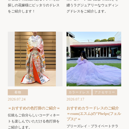
探しの花嫁様にピッタリのドレス
纏うラグジュアリーなウェディン
をご紹介します！
グドレスをご紹介します。
着物
カラードレス
アクセサリー
2026.07.24
2026.07.17
＝おすすめの色打掛のご紹介＝
おすすめカラードレスのご紹介
＝esum(エスム)の”Phelps(フェル
伝統もご自分らしいコーディネー
プス)”＝
トも楽しんでいただける色打掛を
ブリーズレイ・プライベートテラ
ご紹介します。