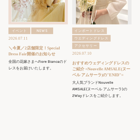
イベント
NEWS
インポートドレス
2026.07.11
ウエディングドレス
アクセサリー
＼今夏／2店舗限定！Special
2026.07.10
Dress Fair開催のお知らせ
全国の花嫁さまへFiore Biancaのド
おすすめウェディングドレスの
レスをお届けいたします。
ご紹介 =Nouvelle AMSALE(ヌー
ベル アムサーラ)の"ENID"=
大人気ブランドNouvelle
AMSALE(ヌーベル アムサーラ)の
2Wayドレスをご紹介します。