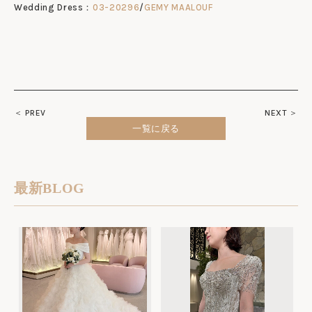
Wedding Dress：
03-20296
/
GEMY MAALOUF
＜ PREV
NEXT ＞
一覧に戻る
最新BLOG