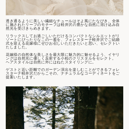
透き通るように美しい繊細なチュールはそよ風にたなびき、全体
に施されたリーフのモチーフは軽井沢の豊かな自然に溶け込み自
然光を受けきらめきます。
リラックスしてお過ごしいただけるコンパクトなシルエットがリ
ゾートにぴったりなこの一着を、フォレスターナ軽井沢でご結婚
式を迎える花嫁様にぜひお召しいただきたいと思い、セレクトい
たしました。
花嫁様の自然体な美しさを最大限に魅力的に魅せるよう、イヤリ
ングは自然光に優しく反射する小粒のクリスタルをセレクト。
ヘアスタイルは自然に外にはねたスタイリングに。
ゲストと近い距離でのガーデン演出を楽しむことができるフォレ
スターナ軽井沢だからこその、ナチュラルなコーディネートをご
提案いたします。