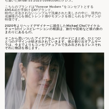
ら届いたBridal SS 2025 collectionのドレス。
こちらのブランドは”Forever Modern ”をコンセプトとする
AMSALE
が手掛けるNYブランド。
時代に左右されないシンプルで洗練された美しさの中に、現代の
花嫁様の心を掴むトレンド感やモダンさを感じられるデザインが
特徴です。
2020年よりヘッドデザイナーに就任したMichael Cho(マイケル
チョー)のインスピレーションの根源は、旅行や芸術など彼の身の
まわりにあるもの。
そこから思いついたアイデアをムードボードにまとめ、ひとつひ
とつのデザインが紡ぎ出されていきます。
彼が創り出すアムサー
ラは、今までよりもコンセプチュアルで生み出されるドレスそれ
ぞれに物語を感じます。