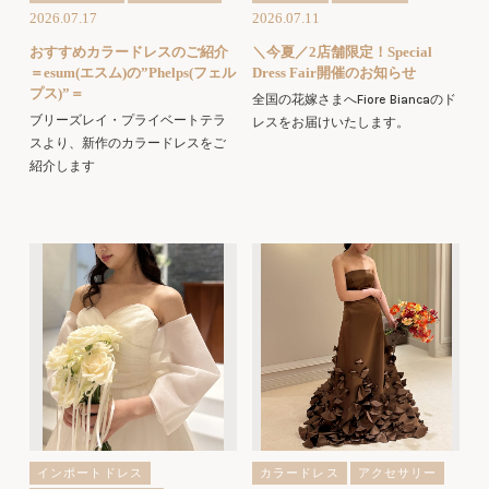
2026.07.17
2026.07.11
おすすめカラードレスのご紹介
＼今夏／2店舗限定！Special
＝esum(エスム)の”Phelps(フェル
Dress Fair開催のお知らせ
プス)”＝
全国の花嫁さまへFiore Biancaのド
ブリーズレイ・プライベートテラ
レスをお届けいたします。
スより、新作のカラードレスをご
紹介します
インポートドレス
カラードレス
アクセサリー