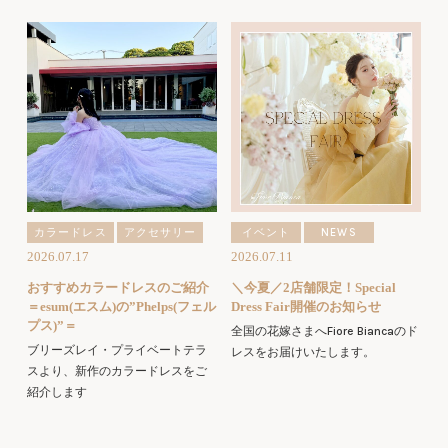
カラードレス
アクセサリー
イベント
NEWS
2026.07.17
2026.07.11
おすすめカラードレスのご紹介
＼今夏／2店舗限定！Special
＝esum(エスム)の”Phelps(フェル
Dress Fair開催のお知らせ
プス)”＝
全国の花嫁さまへFiore Biancaのド
ブリーズレイ・プライベートテラ
レスをお届けいたします。
スより、新作のカラードレスをご
紹介します