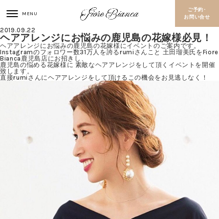
ご予約･
お問い合せ
2019.09.22
ヘアアレンジにお悩みの鹿児島の花嫁様必見！
ヘアアレンジにお悩みの鹿児島の花嫁様にイベントのご案内です。
Instagramのフォロワー数31万人を誇るrumiさんこと 土田瑠美氏をFiore
Bianca鹿児島店にお招きし、
鹿児島の悩める花嫁様に 素敵なヘアアレンジをして頂くイベントを開催
致します。
直接rumiさんにヘアアレンジをして頂けるこの機会をお見逃しなく！